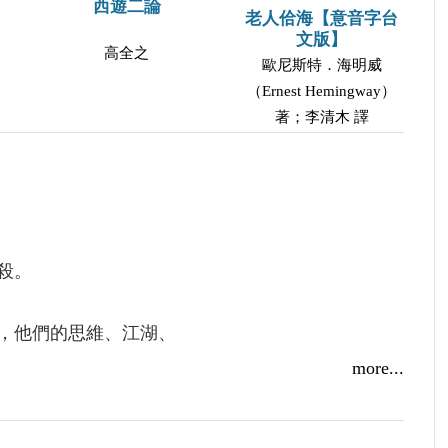
西遊二論
老人佮海【意音字台
文版】
高全之
歐尼斯特．海明威
（Ernest Hemingway）
著；李清木 譯
殺。
，他們的思維、江湖、
more...