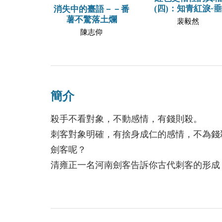
(四)：知青紅淚·垂
消失中的臺語－－番
薯不驚落土爛
裴毅然
陳志仰
簡介
殺手不看對象，不動感情，有錢則殺。
刺客對象明確，有捨身成仁的感情，不為錢
劍客呢？
清雍正一名河南劍客告訴你古代刺客的形成
他們為何而殺。