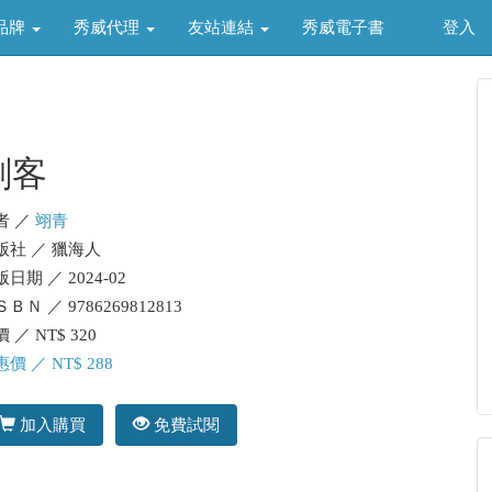
品牌
秀威代理
友站連結
秀威電子書
登入
劍客
者 ／
翊青
版社 ／ 獵海人
日期 ／ 2024-02
ＢＮ ／ 9786269812813
 ／ NT$ 320
價 ／ NT$ 288
加入購買
免費試閱