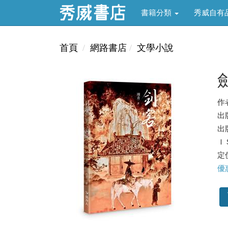
書籍分類
秀威自有
首頁
網路書店
文學小說
作
出
出版
ＩＳ
定價
優惠