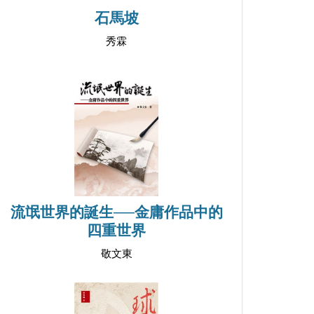
石馬坡
秀霖
流氓世界的誕生──金庸作品中的
四重世界
敬文東