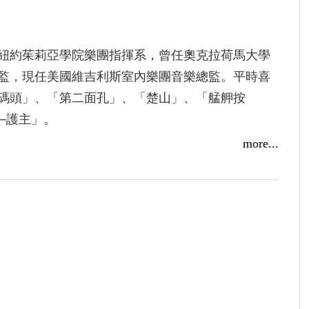
紐約茱莉亞學院樂團指揮系，曾任奧克拉荷馬大學
監，現任美國維吉利斯室內樂團音樂總監。平時喜
碼頭」、「第二面孔」、「楚山」、「艋舺按
─護主」。
more...