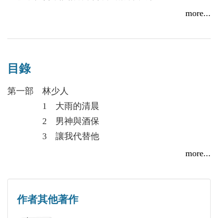
上，林勁和當時的那股溫暖——小他八歲的攝影師林
每天與筆下角色一同死裡逃生。
more...
少人——重逢了。
2021年底開始創作，作品刊登於各大網路小說平台，
男神與攝影師自此展開合作。一次拍攝雜誌照時，林
包含長篇耽美《十六一生》（要有光）、〈小說家沒
少人向林勁提議讓他代替前男友，陪他走出傷痛。然
有告訴你〉及短篇小說〈林子晴——我們相愛的故
而，懷著害死前男友心結的林勁，與困在負罪愧疚中
目錄
事〉。
的林少人，如鏡像般有著相同人生傷痕的兩人，能夠
第一部 林少人
攜手相伴，重新找回愛嗎？
噗浪｜www.plurk.com/randonleiisme
1 大雨的清晨
個人頁面｜linktr.ee/randonlei
2 男神與酒保
「如果你願意，我想成為你身邊的那個人。不要代替
聯絡信箱｜randonleiisme@gmail.com
3 讓我代替他
誰，而是真真正正地留在你身邊。」
4 代替遊戲start
more...
5 鬼魂般的他
【繪師簡介】
6 為你許的願
★★★ 跨界推薦 ★★★
心河HeartRiver
7 今天不回家
作者其他著作
白天／化學系統設計繪製；夜晚／二次元插圖繪製的
8 舊屋魅影
宋尚緯（作家）、張維中（作家）、孫梓評（作家）