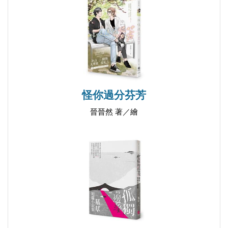
怪你過分芬芳
晉晉然 著／繪