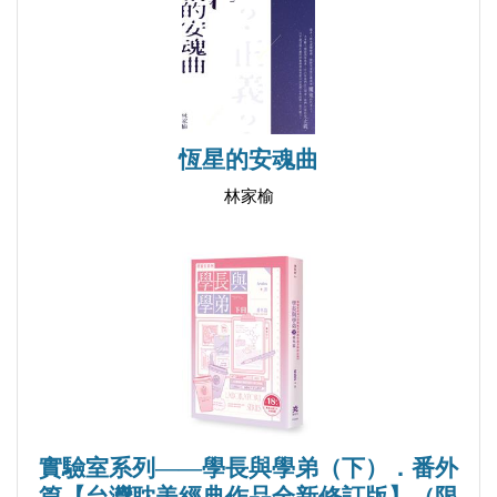
21 回到你身邊
師 心河HeartRiver
22 定情這一刻
「就像一首旋律、歌詞與節奏都恰到好處又十分迷人
23 交出我的心
的歌曲，非常推薦！」──網路小說作者 c.j.
24 最美的圖案
恆星的安魂曲
番外（上） 幸運蛋糕
林家榆
番外（下） 穿上你送的禮物
作者的話
實驗室系列——學長與學弟（下）．番外