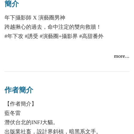
簡介
年下攝影師 X 演藝圈男神
跨越揪心的過去，命中注定的雙向救贖！
#年下攻 #誘受 #演藝圈+攝影界 #高甜番外
攝影師林少人自幼背負駭人的祕密，一直疏離而低調
more...
地生活著。一次差點遲到的記者會上，他的拍攝對象
竟是息影後復出的演藝圈男神林勁——刷地一下，林
少人彷彿回到兩年多前那場初遇時的大雨，懷裡還抱
作者簡介
著冰冷無助的林勁。
演藝圈男神林勁，因作家前男友自殺身亡而息影。得
【作者簡介】
知消息的那個大雨夜，他渾身溼透、仿若一具僅剩悲
藍冬雷
傷的空殼，卻忽然被一個陌生人擁進懷裡。或許是緣
潛伏台北的INFJ大貓。
分將他們綁在一起，又或許是命定，在復出的記者會
出版業社畜，設計界斜槓，暗黑系文手。