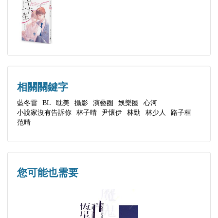
精分社畜；
9 深深愛上你
自小喜歡畫畫的繪者，插畫受託10餘年經歷；
10 驟變的雨夜
希望透過雙手，帶給委託人們溫馨愉快的委託體驗。
11 抱我，我就吻你
★★★ 好評推薦 ★★★
◇
拜讀完本部故事，流暢簡練的文筆在我腦中化為一幕
第二部 林勁
「衝突主線與人物的情緒張力鮮豔而飽滿，兩位男主
幕自動放映的電視劇，人事物的灰色地帶描寫極富真
12 吻遍你
相關關鍵字
很像鏡子，各自帶著傷痛，逃避著對方，卻又不禁被
實感。覺得小藍能夠寫文真是太好了。
13 腥風血雨的初戀
藍冬雷
BL
耽美
攝影
演藝圈
娛樂圈
心河
彼此吸引，非常精彩。場景描述逼真亮麗，特別是攝
小說家沒有告訴你
林子晴
尹懷伊
林勁
林少人
路子桓
14 國王圍城
影的橋段，極具畫面感。結尾也收得很甜。」
范晴
噗浪｜www.plurk.com/Heart_River
15 相遇門司港
──《青春之後》作者 曠生雨
個人頁面｜rospray.wixsite.com/heartriver
16 分手的決心
「每次讀作者的文都會不自覺地屏息，直到最後一個
聯絡信箱｜rospray@gmail.com
17 四人交鋒
字才終於舒口氣，十分過癮！」 ──《離水》作者
您可能也需要
18 攤牌時刻
吳墨
19 男孩的祕密
「流暢簡練的文筆在腦中化為一幕幕自動放映的電視
20 最後一曲
劇，人事物的灰色地帶描寫極富真實感。」──繪