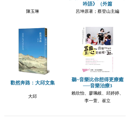
吟語》（外篇
陳玉琳
呂坤原著；蔡登山主編
聽~音樂比你想得更療癒
歡然奔路：大邱文集
──音樂治療3
賴欣怡、廖珮岐、邱婷婷、
大邱
李一萱、崔立