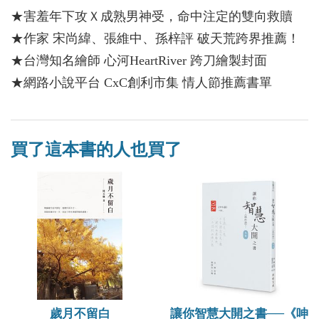
★害羞年下攻Ｘ成熟男神受，命中注定的雙向救贖
★作家 宋尚緯、張維中、孫梓評 破天荒跨界推薦！
★台灣知名繪師 心河HeartRiver 跨刀繪製封面
★網路小說平台 CxC創利市集 情人節推薦書單
買了這本書的人也買了
歲月不留白
讓你智慧大開之書──《呻