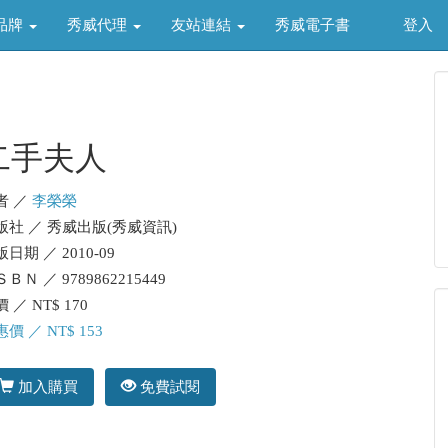
品牌
秀威代理
友站連結
秀威電子書
登入
二手夫人
者 ／
李榮榮
版社 ／ 秀威出版(秀威資訊)
日期 ／ 2010-09
ＢＮ ／ 9789862215449
 ／ NT$ 170
價 ／ NT$ 153
加入購買
免費試閱