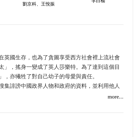
李白楊
劉京科、王悅振
在英國生存，也為了貪圖享受西方社會裡上流社會
太」，搖身一變成了英人莎樂特。為了達到這個目
」，亦犧牲了對自己幼子的母愛與責任。
搜集誹謗中國政界人物和政府的資料，並利用他人
丈夫在英國教育界的地位、在出版界的關係和社交
more...
」散佈給世界，滿足喜歡從鑰匙孔裡窺透別人隱私
終只能得到時代的奚落和西方人的唾棄。
描繪，娓娓道出這位二手夫人是怎樣成為社會名
的真情，最後只能成了失魂落魄的「空殼」，眾人