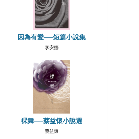
因為有愛──短篇小說集
李安娜
裸舞──蔡益懷小說選
蔡益懷