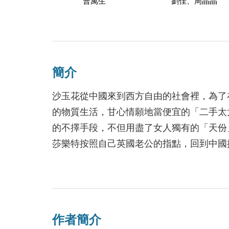
曹萬生
劉佳、周晶晶
簡介
沙玉花從中國來到西方自由的社會裡，為了
的物質生活，甘心情願地當便宜的「二手太
的不擇手段，不但用盡了女人獨有的「天份
莎樂特按照自己英國老公的指點，回到中國
物的不幸故事來著書立說以求揚名。她憑著
圈，將他們共同泡制的「英籍華人特製產品
的西方人。但是，背棄自我認同的莎樂特最
《二手夫人》透過對沙玉花這種典型女子的
作者簡介
人。沒有對親生幼子的摯愛，沒有了對祖國