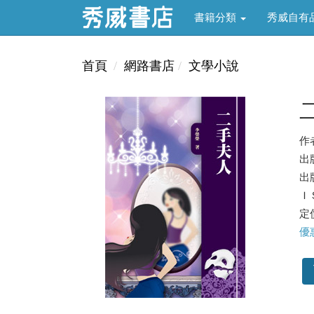
書籍分類
秀威自有
首頁
網路書店
文學小說
作
出
出版
ＩＳ
定價
優惠