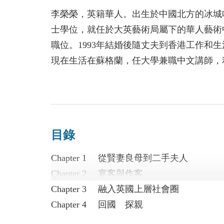
眼中嘲諷的對象。
李榮榮，英籍華人。出生於中國北方的冰城哈爾
士學位，就任於大英藝術局屬下的華人藝術
職位。1993年結婚後隨丈夫到香港工作和生
現在生活在蘇格蘭，任大學兼職中文講師，
藝術、閱讀、寫作和遠足。
目錄
Chapter 1 從賢妻良母到二手夫人
Chapter 2 宴客與作客
Chapter 3 融入英國上層社會圈
Chapter 4 回國 探親