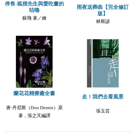
停售-狐狸先生與愛吃畫的
雨夜送葬曲【完全修訂
咕嚕
版】
蘇飛 著／繪
林斯諺
蘭花花精療癒全書
走！我們去看風景
唐·丹尼斯（Don Dennis）原
張玉芸
著，張之芃編譯