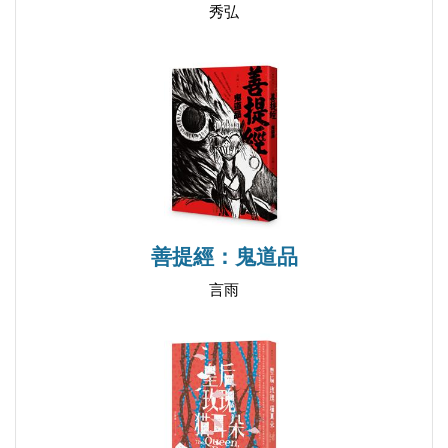
百年前．終章之六
秀弘
在的決定性證據。
百年後．後記之一
但就在這時，虞皓祠發現事情的發展逐漸失控，同時
百年前．後記之二
揭露自己真正要找尋的目標不只是秋水國戰敗的原
百年後．後記之三
因。他決定運用自己的權勢強迫蒙不語和霍雨郎返回
【後記】關於咒與術與奇幻世界的旅程
『正軌』；不料教授和考古學家不受脅迫，更打破了
禁錮逃出生天……
刻意抹消的歷史，多重解釋的答案，相信與不信之間
善提經：鬼道品
的抉擇，在看似被完整攤在陽光下的歷史文物中，真
言雨
相要如何破隙而出，成為追尋者眼中的光芒？