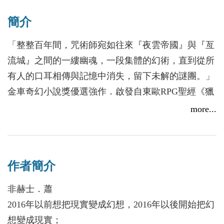
簡介
「整整百年間，咒術師宛如往來『夜雲帝國』與『亙
流城』之間的一縷幽魂，一段集體的幻術，直到從所
有人的口耳相傳與記憶中消失，留下未解的謎團。」
金車奇幻小說獎優選強作．啟發自東歐RPG聖經《獵
魔士》的磅礡本土「硬奇幻」重量級小說！在魔法與
more...
劍飛舞的戰亂沙場，探討英雄一族的宿命與生存、軍
權國家與商會和議的政治體系鬥爭！
作者簡介
百年之前──
十二年前，夜雲國與秋水國一場針對經商道路的協
非赫士．蕭
商，在軍事官司飛羽率同麾下將軍與一名咒師運用的
2016年以前想把現實變成幻想，2016年以後開始把幻
奸巧謀略下，取得空前勝利。十二年間，步步拓展勢
想變成現實；