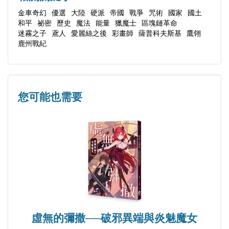
百年前．第七章
金車奇幻
優選
大陸
硬派
帝國
戰爭
咒術
國家
國土
十二年來戰火掩藏的幕後真相。一代軍師司飛羽追求
和平
祕密
歷史
魔法
能量
獵魔士
區塊鏈革命
百年後．第八章
的是什麼？古崙山的居民，咒師與術師必須各選一邊
迷霧之子
鳶人
愛麗絲之後
彩畫師
薩普科夫斯基
鷹翎
百年前．第九章
鹿州戰紀
站的原因又是什麼？求和，求戰，亙流城與夜雲帝國
百年後．第十章
又將如何邁向和平？然而當塵埃落定，咒術師的存
百年前．第十一章
在，卻被有心人刻意地抹消在歷史之中……
百年後．第十二章
您可能也需要
百年前．第十三章
現代──
百年後．第十四章
大學教授蒙不語深信一本詩集能幫助他找出百年前
百年前．第十五章
「咒術師」曾經存在的依據。有一天，學生虞皓祠誘
百年後．終章之一
使他國家考古學者霍雨郎見面，一起去尋找百年前秋
百年前．終章之二
水國敗給亙流城的真相，報酬是翻案既定歷史，證明
百年後．終章之三
咒術師曾經存在並影響關鍵戰爭的蹤跡。
百年前．終章之四
一行人大膽從可疑的文獻中提出疑點，終於循著百年
百年後．終章之五
虛無的彌撒──破邪異端與炎魅魔女
前夜雲帝國的戰爭足跡，抽絲剝繭找出咒術師曾經存