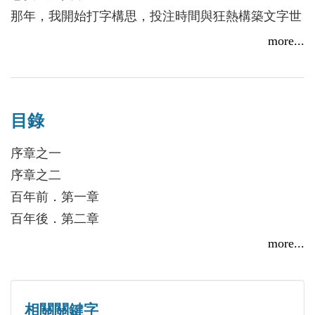
力的夜雲帝國即將統一神離大陸，面對最後一個商業
那年，我開始打字構思，投注時間與狂熱構築文字世
組織亙流城，司飛羽送出了最具脅迫性的談和條件，
界，不知不覺離地而起。
more...
同時派人往古崙山尋求支援。
喜歡在騎車悠晃時捕捉閃過腦海的各種片段，讓追尋
於是亙流城被迫遣使一探古崙山虛實，兩國使者在山
成為冒險；
腰一決勝負，最後由夜雲帝國的使者搶先抵達山上。
喜歡把片段變成一篇一篇的故事題材，希望能轉動讀
但亙流城的使者卻被同樣在山上的術師救回一命，更
目錄
者目光裡的邏輯與色彩。
搶先帝國將術師帶回亙流城。
序章之一
一個月後，亙流城與夜雲帝國再次會面，司飛羽再施
曾獲金車奇幻小說獎、新北市文學獎、林榮三文學
序章之二
狠計一手促成了「關鍵戰爭」的爆發。儘管有術師及
獎。
百年前．第一章
時出手救援，但仇恨的烈焰仍在幾天後夜雲帝國後援
百年後．第二章
與咒師到達戰場時引爆，原本勝券在握的亙流城竟遭
百年前．第三章
more...
逢出乎意料之外的大敗。
百年後．第四章
在最終決定勝負的關鍵戰爭第三場戰役，司飛羽率領
百年前．第五章
帝國軍與咒師勢如破竹地殺到亙流城外，卻沒有一舉
百年後．第六章
相關關鍵字
攻城，反而採取了神祕的舉止，這時才揭露夜雲帝國