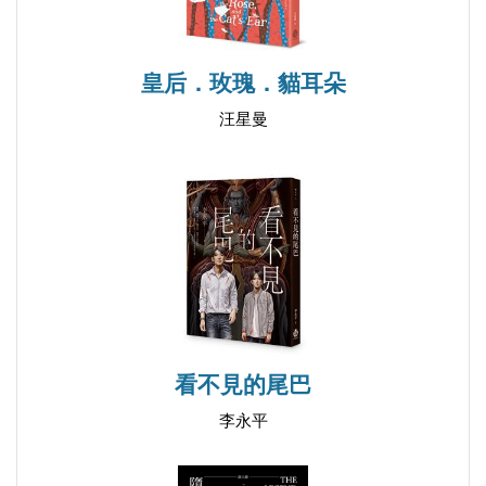
皇后．玫瑰．貓耳朵
汪星曼
看不見的尾巴
李永平