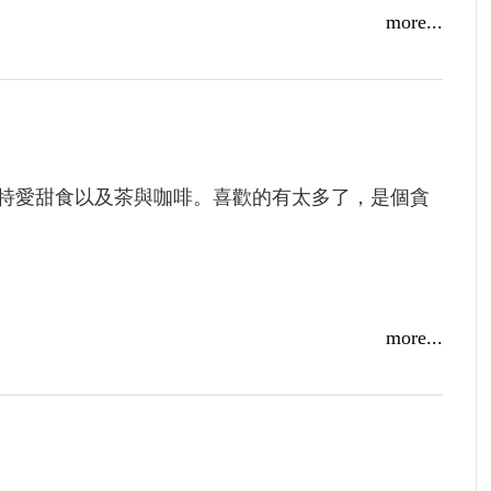
你就很有可能會碰上那個……因情傷而跳樓自殺的
more...
於這個在校園中流傳的靈異事件保持懷疑態度。
大樓裡。
一陣溫柔的吉他聲。
特愛甜食以及茶與咖啡。喜歡的有太多了，是個貪
對象：大三的梁斯望。
。」
澈眼眸卻彷彿失了靈魂。
more...
世界的運轉毫不在乎，對一切好似無憂無慮又玩世
。
神祕學長感到好奇。