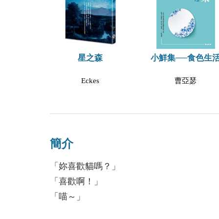
星之森
小鮮集──食色生
Eckes
曹亞瑟
簡介
「妳喜歡貓嗎？」
「喜歡啊！」
「喵～」