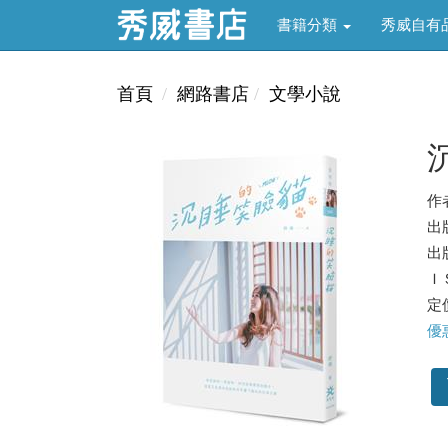
書籍分類
秀威自有
首頁
網路書店
文學小說
作
出
出版
ＩＳ
定價
優惠