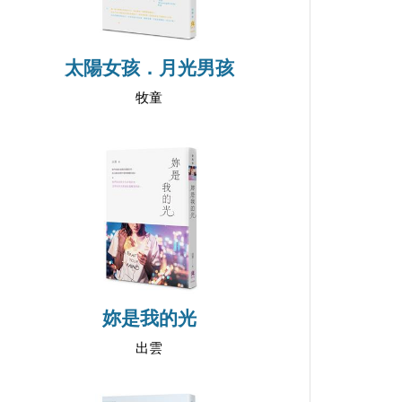
太陽女孩．月光男孩
牧童
妳是我的光
出雲