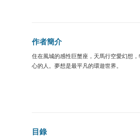
聽說，當入夜後你若在行政大樓附近遊蕩，
女鬼。
聽完好友沈眽的分享之後，大一的溫日晚對
作者簡介
直到某夜，她竟不小心被獨自困在那棟鬧鬼
周遭被死寂籠罩，害怕之際，她卻忽然聽見
住在風城的感性巨蟹座，天馬行空愛幻想，
悄悄循音走去，映入眼簾的竟是沈眽的暗戀
心的人。夢想是最平凡的環遊世界。
「你不害怕嗎？也許會遇到……那個女鬼喔
「我為什麼要怕？」梁斯望答，月牙般的澄
梁斯望，臉上總是掛著一張笑臉，彷彿對這
不恭，溫日晚更覺得他是一隻奇怪的笑臉貓
然而越是相處，溫日晚越是不自覺地對這位
目錄