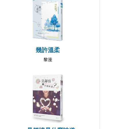
幾許溫柔
黎漫