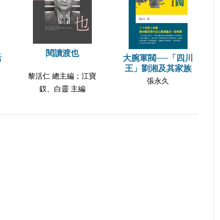
閱讀渡也
活
大腕軍閥──「四川
王」劉湘及其家族
黎活仁 總主編；江寶
張永久
釵、白靈 主編