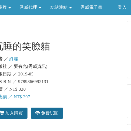
品牌
秀威代理
友站連結
秀威電子書
登入
沉睡的笑臉貓
者 ／
終燦
版社 ／ 要有光(秀威資訊)
日期 ／ 2019-05
ＢＮ ／ 9789866992131
 ／ NT$ 330
價 ／ NT$ 297
加入購買
免費試閱