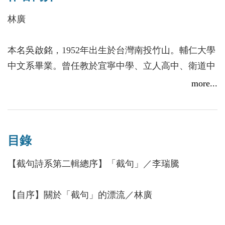
可以單純讀詩也是一種自在的享受。第五輯則挑選幾
林廣
首截自原詩的截句，作為收卷。
本名吳啟銘，1952年出生於台灣南投竹山。輔仁大學
中文系畢業。曾任教於宜寧中學、立人高中、衛道中
學、普台高中、弘明中學、嘉義大學現代詩兼任講師
more...
等。曾出版詩集《雙桅船》、《樹的象徵》、《時間
的臉譜》、《在時鐘裡渡河》、《透明——流動的永
恆》等，兼及詩評《新詩驚奇之旅》、《尋訪詩的田
目錄
野》、《探測詩與心的距離》等。另有語文叢書數十
冊。早期詩作以抒情、詠懷為基調，近期則傾向反映
【截句詩系第二輯總序】「截句」／李瑞騰
社會現實與懷鄉憶舊。曾獲耕莘文教院新詩創作首
獎，詩運獎，台中大墩文學貢獻獎，太平洋詩歌節新
【自序】關於「截句」的漂流／林廣
詩創作首獎等獎項。曾擔任台中大墩文學獎、南投玉
山文學獎等評審。