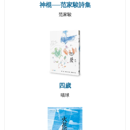
神棍──范家駿詩集
酒窩
第二月台
范家駿
詩的美學
貝殼
巷弄
天橋
枯井
蛋殼
［組詩］關於草帽
四歲
【輯三 三行詩有夢流浪的腳印】
喵球
面壁
窗邊老婦
雙人床