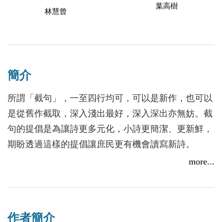
葉高樹
林慧曾
簡介
所謂「截句」，一至四行均可，可以是新作，也可以
是從舊作截取，深入淺出最好，深入深出亦無妨。截
句的提倡是為讓詩更多元化，小詩更簡潔、更新鮮，
期盼透過這樣的提倡讓庶民更有機會讀寫新詩。
more...
全書共分五輯：第一到三輯，加入「原始創想」和
「意象連結」；原始創想，是將自己寫那首截句的初
心，如實與讀者分享；意象連結，主要是把意象由浮
作者簡介
現到串連的歷程，記錄下來。第四輯，則為四行詩，