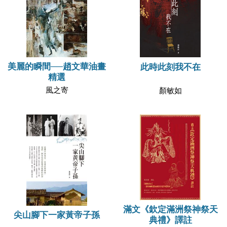
美麗的瞬間──趙文華油畫
此時此刻我不在
精選
風之寄
顏敏如
滿文《欽定滿洲祭神祭天
尖山腳下一家黃帝子孫
典禮》譯註