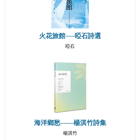
垂釣
流浪狗
躲貓貓
返鄉
火花旅館──啞石詩選
小陽台
啞石
孤獨
車票
月亮
失夢之城
憧憬
思念成癖
三角點
［組詩］病症六帖
海洋鄉愁——楊淇竹詩集
楊淇竹
【輯四 四行是截句最深的指紋】