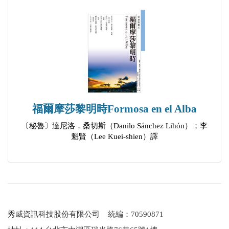
換季
影子
意外發現
五月雪
盆栽仙人掌
凋
飛鳥
福爾摩莎黎明時Formosa en el Alba
小飛蛾
〔秘魯〕達尼洛．桑切斯（Danilo Sánchez Lihón）；李
魁賢（Lee Kuei-shien）譯
洄游的魚
蠶
不是蠶
蠶與蟬
夾腳拖
秀威資訊科技股份有限公司 統編：70590871
髮夾