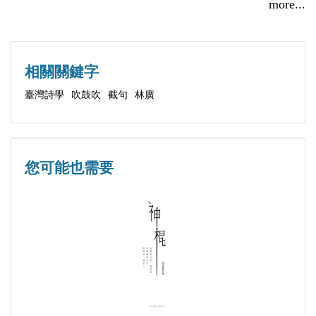
【輯一 在一行詩的地平線跳舞】
more...
目前為新詩路電子季刊主編，對推動文學非常熱誠、
一行是詩
積極。
椅子
書架練習曲三首
相關關鍵字
檳榔
臺灣詩學
吹鼓吹
截句
林廣
魔術詩
靈感
意象
您可能也需要
風箏
傘
煙囪
【輯二 在二行詩看見天地微光】
冷氣機
髮際二行