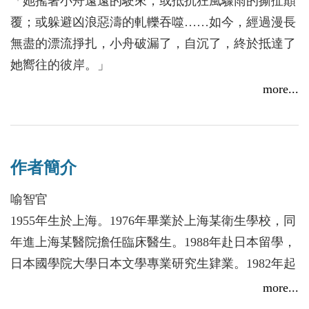
「她搖著小舟遠遠的駛來，或抵抗狂風驟雨的撕扯顛
覆；或躲避凶浪惡濤的軋轢吞噬……如今，經過漫長
無盡的漂流掙扎，小舟破漏了，自沉了，終於抵達了
她嚮往的彼岸。」
more...
故事從毛澤東去世時開場──1976年9月9日，醫生程
維德進爱民醫院，邂逅護士林守潔，彼此萌生情緣。
然而，一個是反抗現實追求自由的新青年；一個是馴
作者簡介
服組織的愚忠黨員。觀念上的分歧、爭拗和情感上的
傾心、戀慕，使雙方欲愛不成欲棄不捨……
喻智官
1955年生於上海。1976年畢業於上海某衛生學校，同
1989年6月4日，北京屠城，程維德上街抗議被迫出
年進上海某醫院擔任臨床醫生。1988年赴日本留學，
逃，遂亡命天涯；林守潔因這場血祭幡然醒悟，她憾
日本國學院大學日本文學專業研究生肄業。1982年起
恨自己被「革命」矇騙，怨責自己誤棄心上人，並在
兼事文學寫作，著有長篇小說《福民公寓》、長篇紀
more...
癡戀和痛悔中迷狂。最終，他們都成了時代的殉葬
實作品《獨一無二的反叛者——王若望》等作品。