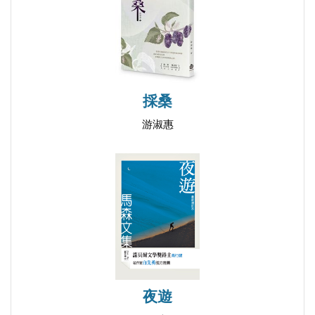
採桑
游淑惠
夜遊