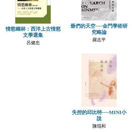
爺們的天空──金門學術研
情慾幽林：西洋上古情慾
究略論
文學選集
羅志平
呂健忠
失控的邱比特──MINI小
說
陳琨和