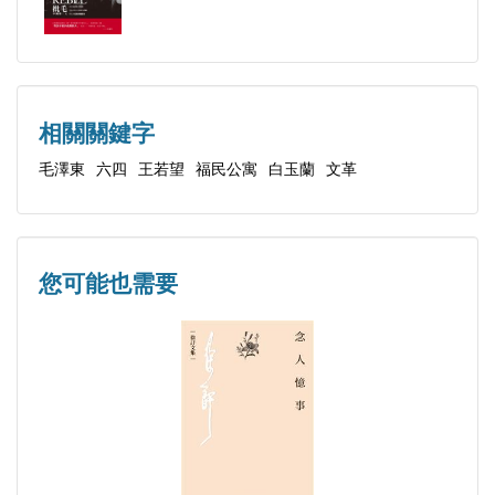
八 舞場跳不起民主
九 裸體畫風波
十 牢獄之災
十一 月圓人難好
相關關鍵字
十二 「媒婆」李湘筠
毛澤東
六四
王若望
福民公寓
白玉蘭
文革
十三 無端的冷戰
十四 最後的機會
十五 在槍聲中生離死別
您可能也需要
§下部
一 「相思病」人
二 逃亡和救贖
三 「病人」和醫生
四 桂花殘梅花散