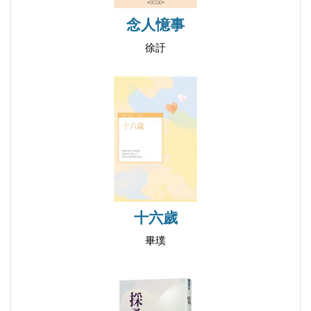
五 囚鳥和候鳥
念人憶事
六 脫胎換骨
七 時代的棄兒
徐訏
八 夢斷天涯
九 靈與肉
十 尤小婷的故事
十一 枯萎的花魂
十二 飄逝的白玉蘭
十三 再見「林守潔」
十四 罪與罰
十六歲
十五 忘卻的紀念
十六 死亡和新生
畢璞
十七 歸宿