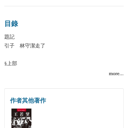
品……
1996年從日本移居愛爾蘭至今。
目錄
題記
引子 林守潔走了
§上部
一 文革尤物
more...
二 小舟和鐵錨
三 「異人」袁少魁
四 少年心事總是詩
作者其他著作
五 趕考，「烤」焦了
六 乍暖還寒
七 玉蘭獨嬌