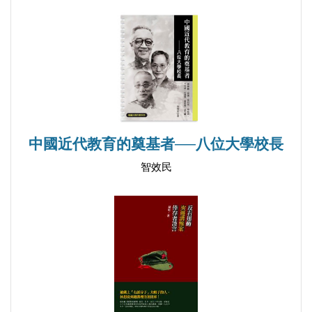
○）三月三十一日，汪兆銘（精衛）謀殺攝政王載
跪奏
灃，伏炸彈於載灃上朝的必經之橋，暗殺未果，汪兆
李力閣
銘被捕，肅親王善耆主審此案。而當時朱德裳為民政
梁財神
部郎中，朱德裳、顧鼇倡為弭亂之策，日奔走於公卿
兩大公司
間，由此汪兆銘才得以脫身不死。
梁青郊
此案不是法部所審理，而是民政部所審理。與汪精衛
奉命請客
一同被捕的革命黨人黃復生回憶說，被拘捕之初在區
中國近代教育的奠基者──八位大學校長
法源寺唐畫
員警署，然後到內城警廳，廳丞是章宗祥，這是民政
智效民
交通系
部的下屬機構。由於該案「若交刑部，必處大辟」，
繆筱山諧談
因此章宗祥的意思是不走司法程序，就在民政部善耆
巡撫崽
的權限內解決此案。當年偵破此案的清廷官員金祥瑞
袁海
也說，汪精衛一案是民政部辦的，民政部尚書是肅王
跑街名士
善耆，「頭腦比較清新」，不准用刑，不叫下跪，看
方厚卿
了汪精衛寫的供狀，有愛才之意。由於善耆的說項，
包攬把持
不主張用殺戮的方式激起民黨的仇恨，攝政王戴澧最