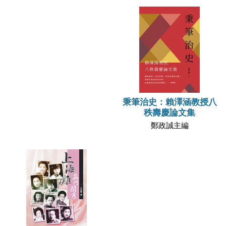
秉筆治史：賴澤涵教授八
秩壽慶論文集
鄭政誠主編