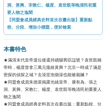
洞、黃興、宋教仁、楊度、袁世凱等晚清民初重
要人物之逸聞
【同盟會成員經典史料首次在臺出版】重新點
校、分段、增加小標題，便於檢索
本書特色
★滿清末代皇帝退位後還持續賜舊臣諡號？袁世凱稱
帝時，楊度曾拿三萬元攏絡黃興？北京一時成了滿是
密探的偵探之城？去澡堂泡個澡也能被栽贓？
★同盟會成員朱德裳揭露光緒皇帝、康有為、張之
洞、黃興、宋教仁、楊度、袁世凱等晚清民初重要人
物之逸聞
★同盟會成員經典史料首次在臺出版：重新點校、分