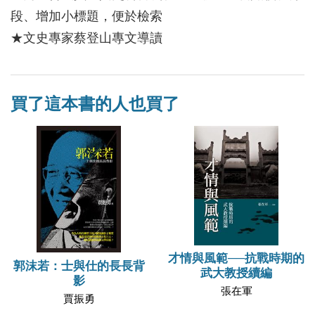
段、增加小標題，便於檢索
★文史專家蔡登山專文導讀
買了這本書的人也買了
才情與風範──抗戰時期的
郭沫若：士與仕的長長背
武大教授續編
影
張在軍
賈振勇