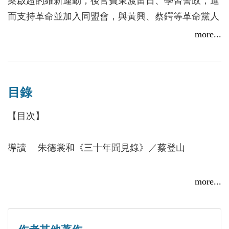
梁啟超的維新運動，後官費東渡留日、學習警政，進
光緒三十二年（一九○六）朱德裳回國，主辦湖南警
處、憲兵司令部，皆偵探機關也。每晨有珠寶客人、
而支持革命並加入同盟會，與黃興、蔡鍔等革命黨人
政學堂，後調任京外城警所僉事，右分廳廳丞。宣統
文房小夥往來於各會館中，攜物以求售者，偵探也。
過從甚密。民國建立後，任職於交通部，袁世凱稱帝
more...
二年（一九一○）升民政部郎中。民國元年任交通部
戲園走卒，火車茶房，執鞭煮茗以侍候客人者，偵探
後罷官回鄉著述。
僉事。袁世凱竊國後，仇亮辦《民主報》，朱任主
也。
筆，發表〈論社會主義〉一文，輿論大嘩，被目為
又有庸劣偵探，實無所獲，於是日伺浴堂。見有脫衣
主編／蔡登山
「巨怪」。民國六年罷職居京，閉門學佛，不問世
入浴者，暗以此類文書，置其衣裡。及浴畢歸家，方
目錄
文史作家，曾製作及編劇《作家身影》紀錄片，完成
事。晚年回鄉著述，著《續湘軍志》、《三十年聞見
下樓即遇緹騎。一搜身中，證據確鑿。如此種種，可
魯迅、周作人、郁達夫、徐志摩、朱自清、老舍、冰
【目次】
錄》，均有較高史料價值。另著有《六書哲學》、
笑如此。」
心、沈從文、巴金、曹禺、蕭乾、張愛玲諸人之傳記
《諸子統系論》、《管子注》、《陽曲學案》、《資
──〈北京偵探時代〉
影像，開探索作家心靈風氣之先。著有：《人間四月
導讀 朱德裳和《三十年聞見錄》／蔡登山
治通鑒校勘記》等，及詩集、文集、日記各若干卷。
天》、《傳奇未完──張愛玲》、《色戒愛玲》、
朱德裳之孫女朱運女士所作〈先大父事略〉，介紹作
朱德裳，字師晦，早年支持康有為、梁啟超的維新運
《魯迅愛過的人》、《何處尋你──胡適的戀人及友
先大父事略／朱運
者的生平行事頗詳，讀者可以參閱。
more...
動，後官費東渡留日、學習警政，進而支持革命並加
人》、《梅蘭芳與孟小冬》、《民國的身影》、《讀
四十萬兩
《三十年聞見錄》是朱德裳晚年的回憶錄，時間起迄
入同盟會，與黃興、蔡鍔等革命黨人過從甚密。民國
人閱史──從晚清到民國》、《叛國者與「親日」文
黃克強督辦粵漢鐵路
是從二十世紀初到三○年代，亦即是晚清末期到民初
建立後，任職於交通部，袁世凱稱帝後罷官回鄉。晚
人》與《楊翠喜‧聲色晚清》等十數本著作。
花雲仙
期間，作者所見所聞之事。因其為作者親見親聞，故