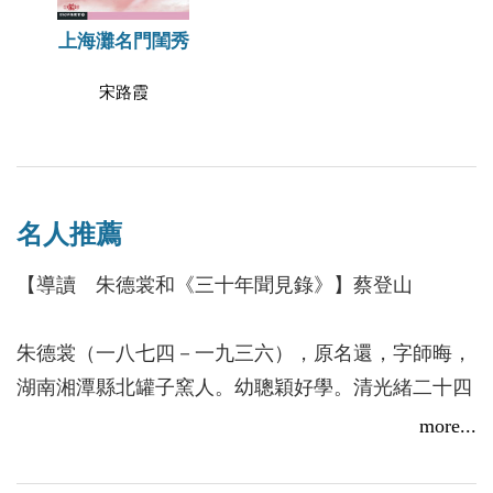
上海灘名門閨秀
宋路霞
名人推薦
【導讀 朱德裳和《三十年聞見錄》】蔡登山
朱德裳（一八七四－一九三六），原名還，字師晦，
湖南湘潭縣北罐子窯人。幼聰穎好學。清光緒二十四
年（一八九八），康有為、譚嗣同、唐才常等倡維新
more...
變法，他在長沙參加南學會，支持變法。光緒二十六
年（一九○○）參加唐才常的自立軍，與易宗夔、曹典