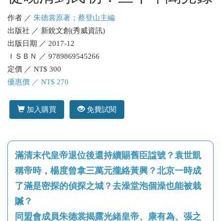
作者 ／
朱德裳原著；蔡登山主編
出版社 ／ 新銳文創(秀威資訊)
出版日期 ／ 2017-12
ＩＳＢＮ ／ 9789869545266
定價 ／ NT$ 300
優惠價 ／ NT$ 270
加入購買
免費試閱
滿清末代皇帝退位後還持續賜舊臣諡號？袁世凱
稱帝時，楊度曾拿三萬元攏絡黃興？北京一時成
了滿是密探的偵探之城？去澡堂泡個澡也能被栽
贓？
同盟會成員朱德裳揭露光緒皇帝、康有為、張之