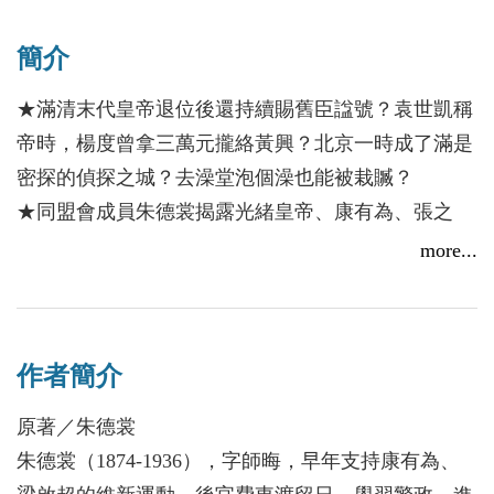
植等主張剪髮、易服、放腳，倡行新政、辦新學、男
簡介
女讀書平等，遭王先謙、葉德輝等為首的舊勢力反
對。朱、易、曹等撰印《湘潭縣人士驅逐葉德輝
★滿清末代皇帝退位後還持續賜舊臣諡號？袁世凱稱
檄》，反對頑固派，因而時有「一（易）槽（曹）豬
帝時，楊度曾拿三萬元攏絡黃興？北京一時成了滿是
（朱）吃黃（王）菜（蔡）葉」之民謠。光緒二十九
密探的偵探之城？去澡堂泡個澡也能被栽贓？
年（一九○三）入縣學為生員，經省考選官費留日，
★同盟會成員朱德裳揭露光緒皇帝、康有為、張之
與長沙楊昌濟、湘陰仇亮、邵陽石醉六、新化陳天
洞、黃興、宋教仁、楊度、袁世凱等晚清民初重要人
more...
華、同邑易宗夔、李儻、劉冕執、楊鈞、胡邁等三十
物之逸聞
四人（不含非官費同去的楊度）東渡日本。朱德裳習
★同盟會成員經典史料首次在臺出版：重新點校、分
警政，在東京與黃興、宋教仁、蔡鍔、范濂源等友
段、增加小標題，便於檢索
善，參加同盟會，著《中國魂》，揭露清朝政府賣國
作者簡介
★文史專家蔡登山專文導讀
殃民的罪惡和帝國主義侵略行徑，主張推翻清朝統
原著／朱德裳
治，當時與陳天華的《猛回頭》、《警世鐘》及鄒容
「二次獨立失敗，北京以亂黨潜伏於肘腋之間，於是
朱德裳（1874-1936），字師晦，早年支持康有為、
的《革命軍》同屬宣傳民主革命思想的通俗讀物。
偵察四出，北京士大夫大為恐怖。警察廳、軍政執法