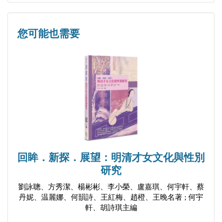
謔詞
為之延譽，名乃大噪。璜為公治印，鐫邊款云：『余
殷鴻壽
由師晦，得識師曾。師晦有命，無不從也。』」可知
您可能也需要
袁寒雲詩
齊白石的成名是由陳師曾的推介，而兩位大師結誼的
順天時報
幕後推手是朱德裳。朱德裳與陳師曾皆為日本留學
黃克強歸故鄉逸事
生，後又同在北京供職，意趣相投，成為莫逆之交。
陳鳳光
《三十年聞見錄》中談及陳師曾有多處。陳師曾病
喊楊度
逝，朱氏作悼亡詩，前言云：「衡恪字師曾，義寧中
二樹藤花館
丞之孫，散原先生之子也，日本師範生。…… 居槐
不黨議會
堂，與人無町畦。余亦罷官，居城外爛熳胡同。相去
蔡松坡出京
十里，往返無虛日，不甚求其作畫。」（見附錄〈九
回眸．新探．展望：明清才女文化與性別
蔡松坡之日郵
君詠〉一文）。
研究
松坡室中之盜案
又《三十年聞見錄》的附錄有作者所寫的〈大清肅忠
劉詠聰、方秀潔、楊彬彬、李小榮、盧嘉琪、何宇軒、蔡
雲南鈔票
親王墓志銘有序〉一文，是為肅親王善耆所寫的墓志
丹妮、温麗娜、何韻詩、王紅梅、趙橙、王晚名著 ; 何宇
康南海大觀帖
銘，寫得非常詳細。其中也寫到清宣統二年（一九一
軒、胡詩琪主編
一等公