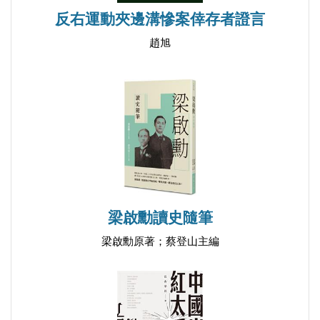
黃克強二次獨立
後同意，只判汪精衛終身監禁。
反右運動夾邊溝慘案倖存者證言
楊皙子哀輓之詞
但據朱德裳的文章說後來送法部，「頃之派顧鼇送交
趙旭
傅彩雲末路
法部。廷傑即命加桎梏，且欲置盜犯一室，賴許世英
南京克復
言乃免」。而許世英在他的《回憶錄》說他承審汪精
徐夫人
衛的案子，是千真萬確的。但這事首先遭到許世英的
文廷式筆記
親家凌鐵庵的質疑，雙目已失明的凌鐵庵聽家人讀到
菜廠胡同一月之逸事
這一段時就表示異議，因為汪精衛刺攝政王是宣統二
宋遁初之離湘
年（一九一○）三月三十一日的事，那時許世英被派
記洪述祖
往歐洲考察司法，旋渡大西洋至美京出席第八屆世界
再記洪述祖
監獄改良大會，他人不在國內，怎麼可能受命審問汪
梁啟勳讀史隨筆
國史館長
精衛。許世英在他的回憶錄也曾講到他於一九一○年
梁啟勳原著；蔡登山主編
留學生雋語
暮春出國之事。而許世英直到一九一一年春才回國。
北京偵探時代
《許世英回憶錄》中說：「當案子分發給我時，與案
張文襄之用人
俱來的一道命令，要我為汪精衛加上腳鐐手銬，但我