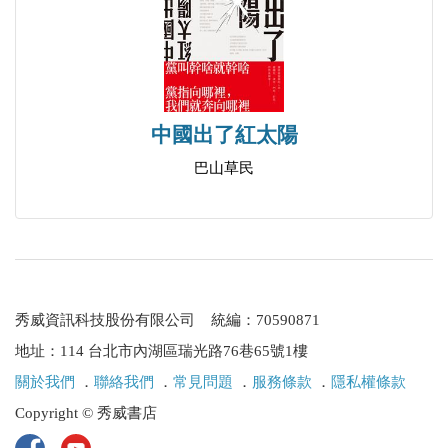
文人革命之始
拒絕了，我的理由是汪精衛是個文弱書生，他絕對逃
公羊學
不了，而況且那時的革命黨人，都顯示了不怕死的磊
張孝達最惡公羊學
落精神，也決不願做逃犯。我甚至大膽地承當了『如
李文田不喜康南海
果汪精衛逃了由我許世英負責』的責任，決定不給汪
潘伯寅面諷康南海
精衛上鐐銬。」
中國出了紅太陽
同光之際學風
但據黃復生回憶，直到他們獲釋前一天，才將腳鐐去
巴山草民
劉忠誠一電救德宗
掉，兩足才獲自由，之前都是帶著腳鐐的，因為是無
譚復生為父謝王五
期，所以下的是「死鐐」。另據張江裁編《汪精衛先
隆裕太后欲殺袁世凱
生庚戌蒙難實錄》引獄卒張德興回憶說：「先生在
義寧陳氏之清風亮節
獄，暑夏仍桎梏。一夜蒸熱異常，余欲解去其刑具，
戊戌湖南新政
暫行取涼。先生以為不可，謝余曰：『殊堪欽感，但
秀威資訊科技股份有限公司 統編：70590871
舊學真經考
此事不合於義，不可私行。假令長官查知，君必獲
地址：114 台北市內湖區瑞光路76巷65號1樓
王何必曰利
譴，余亦不光。請勿議此。』余聞言，愈欽佩君子人
關於我們
．
聯絡我們
．
常見問題
．
服務條款
．
隱私權條款
名優自願嫁名士
格見解高超，固不容稍有苟且也。」可見這和朱德
Copyright © 秀威書店
王湘綺經注文不減漢人
裳、許世英的說法，中間有太多的落差。