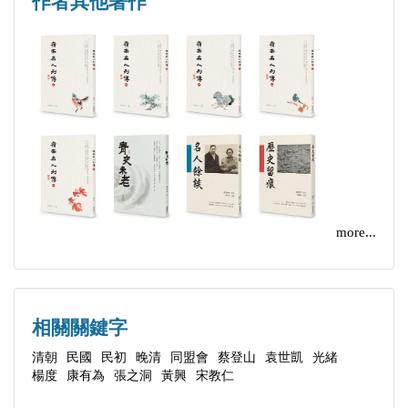
作者其他著作
年潛心著述《從晚清到民初：三十年聞見錄》，蒐羅
三萬金
可補正史之不足。本書涉及之人物眾多，如黃興、楊
自身在清末民初間的所見所聞，寫下了在這三十年間
漢口商場督辦
度、朱啟鈐、蔡鍔、康有為、梁士詒、文廷式、宋教
對政局變化的觀察與回憶。包括大量對清末民初政治
北京中日公司
仁、洪述祖、張之洞、李文田、譚嗣同、袁世凱、王
界、學術界名人之側寫，包括黃興、宋教仁、楊度、
宋育仁
湘綺、俞曲園、章宗祥、蔭昌、梁啟超、胡漢民、李
袁世凱、蔡鍔、康有為、梁士詒、張之洞、譚嗣同、
古納
鴻章、周馥、岑春煊、左宗棠、汪榮寶、劉坤一、章
梁啟超、胡漢民、李鴻章、左宗棠、汪榮寶、劉坤
國民會議
士釗、端方、徐琪、善耆等人。這些人都是政治界、
一、章士釗、善耆等等，具有高度的史料價值。
大典籌備處
學術界相當有名望之人，朱德裳記錄下他所聞見的有
封爵
關事蹟，為近代史研究留下了寶貴的資料。又因作者
more...
檢察廳
秉性剛直，能發當時人事之諸多隱諱，而能使讀者由
憲法稿
此察見近代諸多名人要事之不同版本，明瞭其中的不
宴教育會議代表
少曲折隱情。
相關關鍵字
朱啟鈐臉
又朱運撰寫的〈先大父事略〉，其中曰：「公官京
清朝
民國
民初
晚清
同盟會
蔡登山
袁世凱
光緒
各省代表
師，同邑齊璜白石，善繪畫、金石、篆刻，顧士林未
楊度
康有為
張之洞
黃興
宋教仁
比款
之重也。公與義寧陳師曾舊交，介璜與之友。師曾遂