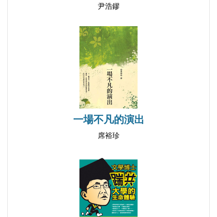
二十八、放下
尹浩鏐
二十九、不信
三 十、故事
三十一、真相
三十二、欺騙
三十三、颱風
三十四、驚變
三十五、打鬼
一場不凡的演出
三十六、再次回頭
三十七、我與我
席裕珍
三十八、真心
三十九、尾聲
後記