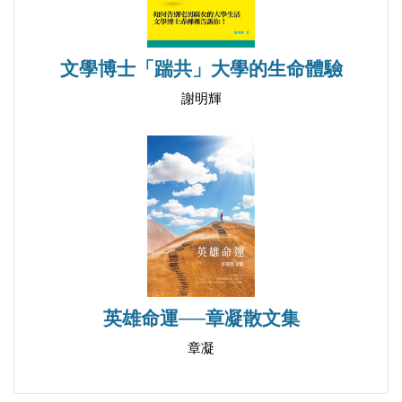
文學博士「踹共」大學的生命體驗
謝明輝
英雄命運──章凝散文集
章凝