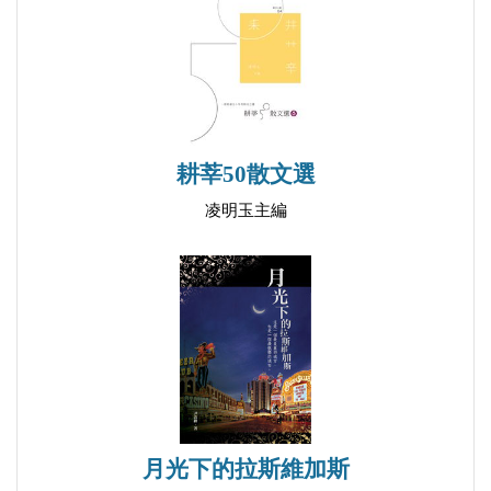
十四、木船
十五、樹浪
死亡的少女靈魂、跟隨屍體出現的怪鬼，兩者間
十六、回憶
有何神祕難解的關聯？又為何少女靈魂的樣貌跟林曉
十七、爆發
湄如此相似？白奕翔面對形貌可怖、力大無窮的怪
十八、理解
鬼，真的有辦法阻止它們帶走阿公，並順利帶回父母
耕莘50散文選
十九、雙魄
嗎？作者以青少年的視角切入，細緻爬梳台灣常見的
凌明玉主編
二十、神靈
新住民、校園霸凌、隔代教養等社會問題，並融合民
二十一、失恃
間驅儺的驅逐疫鬼習俗與日本桃太郎的打鬼傳說。這
二十二、決心
是一本充滿對社會問題反思，並重新檢視親子關係、
二十三、日記
家庭樣貌、弱勢關懷的本土小說！
二十四、表演
二十五、失蹤
二十六、上船
二十七、告別
月光下的拉斯維加斯