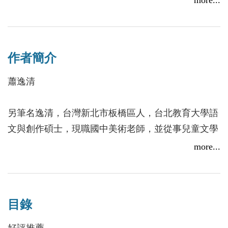
more...
年，
帶著爸爸留給他的球棒，以及一隻獨眼紅雞跟一隻斷
尾白狗，展開打鬼的旅程！
作者簡介
「我躲在太平間裡媽媽的床底下，等著怪鬼過來。
蕭逸清
鬼打棒在地上發出咚咚的聲音，原來是我的手在發
抖。
另筆名逸清，台灣新北市板橋區人，台北教育大學語
忽然一隻黑色的長腳跨進門口，
文與創作碩士，現職國中美術老師，並從事兒童文學
緊接著是黑色的長手、身體，還有一張歪曲的黑
與輕小說寫作。
more...
臉。
怪鬼走進來以後，長手往一張床上的人一伸，
得獎紀錄：
一個白色的人形被他的手抓住，從床上的人身體裡
《李杜江湖》 獲2003年行政院新聞局劇情漫畫獎
面抓了出來。
目錄
《鯨海奇航》 獲第17屆九歌現代少兒小說文建會
『不要碰我媽媽──！』」
特別獎