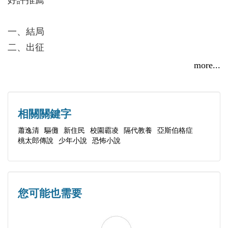
好評推薦
《裸足的天堂》 獲新聞局優良電影劇本比賽佳作
林曉湄的母親是來自越南的新住民，她在高中遇
〈垃圾王子〉 獲2009年教育部文藝創作獎教師組
一、結局
見一位奇怪的男同學白奕翔，他永遠帶著一根球棒，
童話類特優
二、出征
溝通能力極差，在學校引發了許多暴力事件。
〈汪汪星球〉 獲2009年吳濁流文學獎童話類第3
三、回頭
more...
白奕翔是一位亞斯伯格症患者，有著不容易親近
名
四、重遇
相處的奇特人格。林曉湄在與他相處的過程中，發現
《浩瀚之錫》 獲第2屆台灣角川輕小說暨插畫大
五、怪鬼
白奕翔有個怪癖，他會在放學後去殯儀館的停屍間，
賞小說類金賞
六、有鬼
相關關鍵字
拿著球棒自稱要「打怪鬼」。原來人類死亡以後，會
《夸弟的鼻孔》、《雲豹抱抱》入選「好書大家讀」
七、白目
蕭逸清
驅儺
新住民
校園霸凌
隔代教養
亞斯伯格症
有抬著古船的怪鬼來將鬼魂帶走。白奕翔是為了救回
優良少年兒童讀物
桃太郎傳說
少年小說
恐怖小說
八、亞斯伯格症
自己過去被怪鬼帶走的父母，才會拿著球棒，帶著國
九、壞預感
王與將軍要打怪鬼。
十、溪岸
林曉湄積極幫助白奕翔融入班級，兩人的感情也
十一、照片
您可能也需要
越來越好。但是有一天，白奕翔的阿公突然過世，怪
十二、表演課
鬼又將出現……而突然出現的神祕少女靈魂似乎想告
十三、殯儀館
訴林曉湄什麼重要大事？