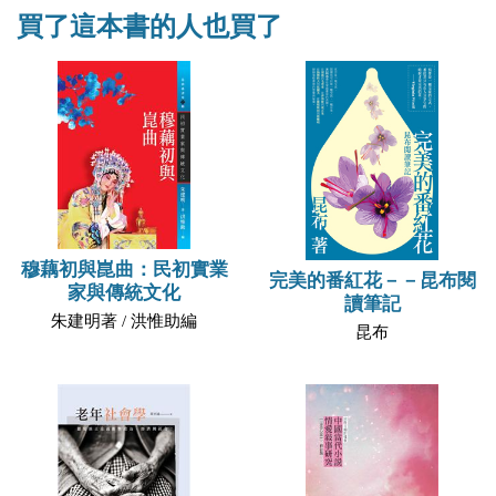
買了這本書的人也買了
穆藕初與崑曲：民初實業
完美的番紅花－－昆布閱
家與傳統文化
讀筆記
朱建明著 / 洪惟助編
昆布