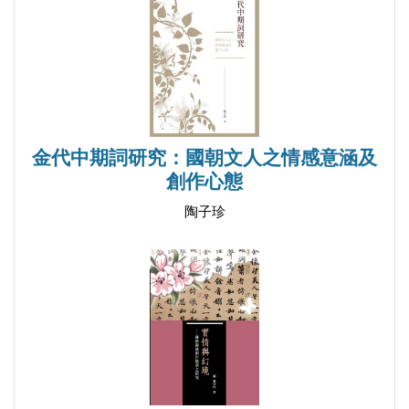
一、金代相關文史資料之彙整輯錄
二、金代詞人、詞作之檢視與評述
三、闡釋社會與個人之心理思想
貳、主要目的
金代中期詞研究：國朝文人之情感意涵及
第二章 金代中期詞發展之背景
創作心態
第一節 政治制度之改異
陶子珍
壹、自居正統之國家觀
貳、不循資歷之用人法
第二節 社會生活之變化
壹、勸課農桑，休息斯民
貳、商業繁榮，娛樂興盛
第三節 文化環境之不同
壹、吸納中原禮儀法度