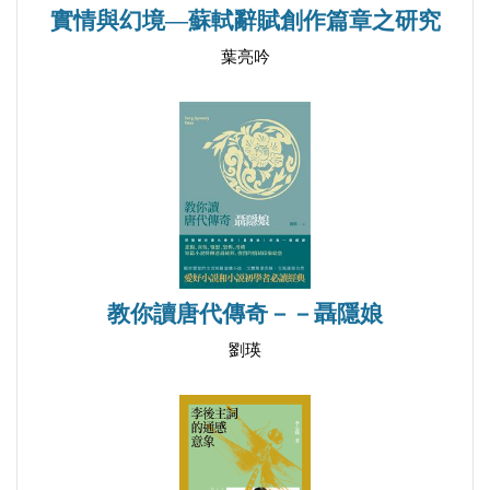
貳、提倡三教合一思想
實情與幻境—蘇軾辭賦創作篇章之研究
葉亮吟
第三章 金海陵王時期進士
第一節 大定、明昌文苑之冠：王寂
壹、王寂生平概述
一、家學傳承，及第赴吏
二、洪災被黜，遇赦釋罪
貳、王寂詞所流露之情感意涵
一、酒暈朝霞笑臉開―宴飲酬唱之歡喜
教你讀唐代傳奇－－聶隱娘
（一）詩樂湊興
（二）節慶賀壽
劉瑛
二、天涯南去更無州―羈旅行役之苦楚
三、一曲未終腸已斷―分離相思之悲痛
（一）感時傷別
（二）思人傷懷