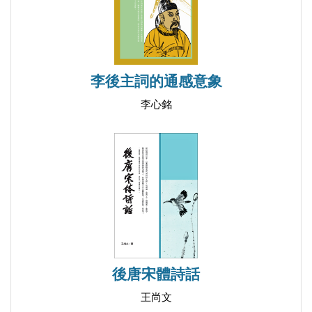
四、而今笑看浮生破―淡然無求之灑脫
參、王寂詞所體現之創作心態
一、國勢承平：聖朝自豪之感
李後主詞的通感意象
二、流連風月：玩世冶游之習
李心銘
三、妙年登科：勤政報國之志
四、遭貶遠謫：抑鬱不平之氣
五、飽閱人間：隱居避世之思
肆、小結
第二節 博學高才，卓犖不羈：趙可
壹、趙可生平概述
貳、趙可詞所流露之情感意涵
一、不堪獨倚危闌―思古幽情
後唐宋體詩話
二、二年塵暗小鴛鴦―兒女離情
王尚文
三、倚窗閒看六花飛―適性閒情