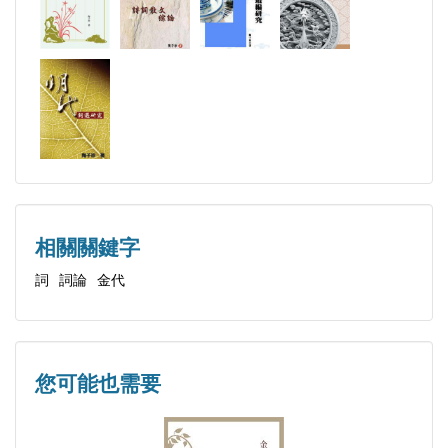
二、感覺反應
貳、「創作心態」之構成
一、內在精神之驅動
二、外在信息之刺激
第四節 金代中期詞之研究現狀
壹、專書部分
一、鑒賞類
二、詞史類
相關關鍵字
三、詞評類
詞
詞論
金代
貳、博碩士論文部分
一、臺灣地區
二、大陸地區
參、學術期刊部分
您可能也需要
第五節 金代中期詞研究之方法與目的
壹、具體方法