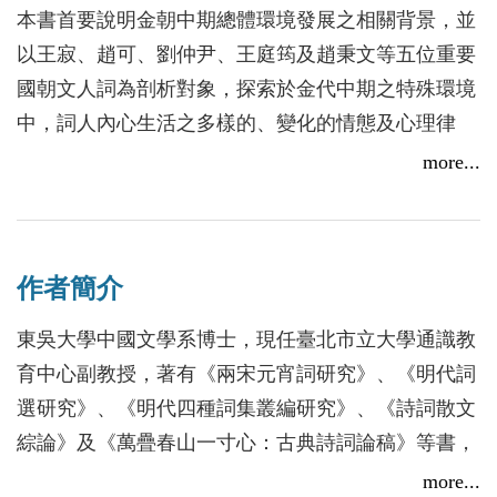
本書首要說明金朝中期總體環境發展之相關背景，並
以王寂、趙可、劉仲尹、王庭筠及趙秉文等五位重要
國朝文人詞為剖析對象，探索於金代中期之特殊環境
中，詞人內心生活之多樣的、變化的情態及心理律
動。全書將悉體文人自我情懷與興會雅意之涵泳作為
more...
立論基礎，以透視詞家個人命運與心靈歷程之走向為
導引，進而探索群體共有之心態結構；層層遞進，由
點至面，將微觀分析與宏觀審視結合，建構金代中期
作者簡介
詞人創作心態之脈絡，使中國詞史之拼圖得以更加完
整。
東吳大學中國文學系博士，現任臺北市立大學通識教
育中心副教授，著有《兩宋元宵詞研究》、《明代詞
選研究》、《明代四種詞集叢編研究》、《詩詞散文
綜論》及《萬疊春山一寸心：古典詩詞論稿》等書，
另有學術論文數十篇。
more...