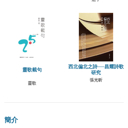
西北偏北之詩──昌耀詩歌
靈歌截句
研究
張光昕
靈歌
簡介