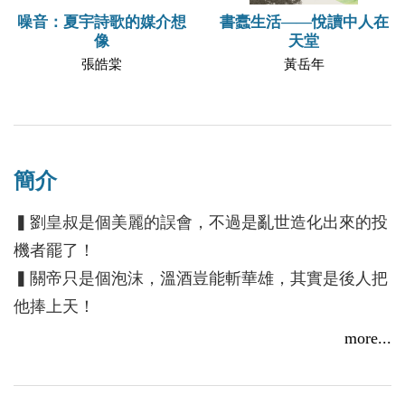
書蠹生活——悅讀中人在
噪音：夏宇詩歌的媒介想
天堂
像
黃岳年
張皓棠
簡介
▍劉皇叔是個美麗的誤會，不過是亂世造化出來的投
機者罷了！
▍關帝只是個泡沫，溫酒豈能斬華雄，其實是後人把
他捧上天！
▍孔明是根大廢柴，他真的只是略懂略懂，還是個戰
more...
爭偏執狂！