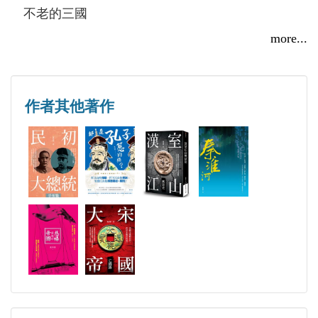
真？哪是假？哪是歷史？哪是小說？本書還原真實的
不老的三國
三國歷史，顛覆大眾的歷史認知。
歷史的塗層
more...
撬動帝國的巫醫
第二章 不齒的楷模
作者其他著作
劉備不仁
關羽不義
孔明不才
曹操不德
呂布不忠
第三章 刀刃上的皇室
董卓血染皇室
曹操勒死董貴妃