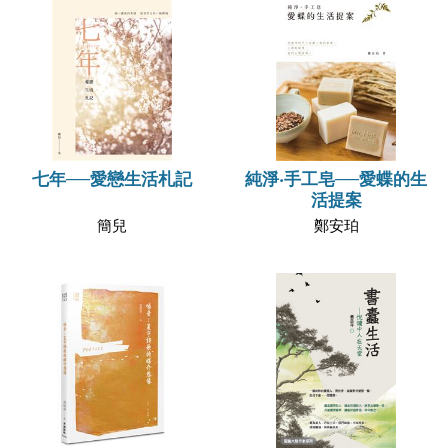
七年──愛戀生活札記
純淨‧手工皂──愛蝶的生
活提案
簡兒
鄭安珀