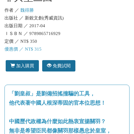
作者 ／
魏得勝
出版社 ／ 新銳文創(秀威資訊)
出版日期 ／ 2017-04
ＩＳＢＮ ／ 9789865716929
定價 ／ NT$ 350
優惠價 ／ NT$ 315
加入購買
免費試閱
「劉皇叔」是劉備招搖撞騙的工具，
他代表著中國人根深蒂固的官本位思想！
中國歷代政權為什麼如此熱衷宣揚關羽？
無非是希望臣民都像關羽那樣愚忠於皇室，