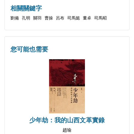
曹操杖殺伏皇后
相關關鍵字
司馬懿謀殺曹爽
劉備
孔明
關羽
曹操
呂布
司馬懿
董卓
司馬昭
司馬師絞死張皇后
司馬昭弒曹髦帝
第四章 亡命徒的遊戲
您可能也需要
馬屁之戰
愚蠢之戰
第五章 帝國的重建
恢復中原秩序
曹丕稱帝
少年劫：我的山西文革實錄
趙瑜