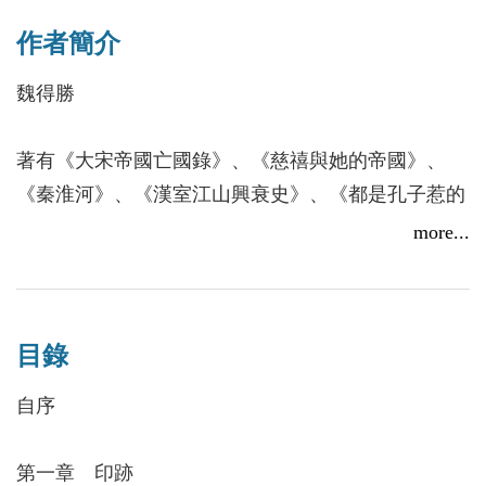
「披閱三國歷史，我之所見，滿眼皆是劉備、關羽、
作者簡介
張飛的嗜殺成性。一個社會，把嗜血者標榜為義之楷
模、仁之典範，僅僅因為劉備是漢室苗裔？僅僅因為
魏得勝
劉關張是歷史的所謂正臉？倘然，便全無原則與判
斷。這樣的民族，窮則窮凶極惡，富則為富不仁。為
著有《大宋帝國亡國錄》、《慈禧與她的帝國》、
什麼？因為他們把無恥當正義。」
《秦淮河》、《漢室江山興衰史》、《都是孔子惹的
禍？》、《另類人生》、《風中的文化帝國》、《歷
more...
中國的歷史上，有太多的三國並立，唯獨東漢末年的
史深處話名著》等書。《漢室江山興衰史》入選第68
這個三國深入人心。倘若歸功於人，自然非《三國演
梯次「好書大家讀」推薦。《雜文選刊》讀者評為
義》作者羅貫中莫屬了。因為是歷史小說的緣故，三
「我最喜歡的五位雜文作家」之一。中國暢銷雜誌
國故事才源遠流長，但是《三國演義》作為歷史小
目錄
《讀者》的首批簽約作家。
說，事實上已把一些虛構幻化為歷史，而且清初毛
自序
綸、毛宗崗兩父子更是大幅對《三國演義》作「加
工」。久而久之，讀者便以為那是真實的歷史。哪是
第一章 印跡