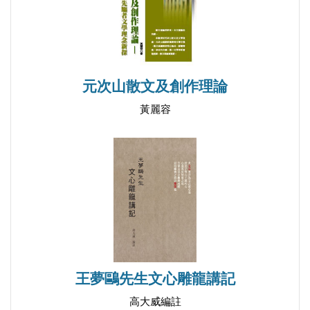
元次山散文及創作理論
黃麗容
王夢鷗先生文心雕龍講記
高大威編註