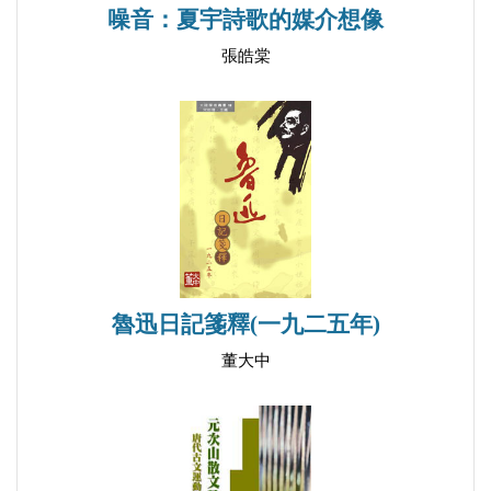
噪音：夏宇詩歌的媒介想像
張皓棠
魯迅日記箋釋(一九二五年)
董大中