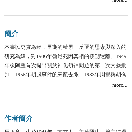
more...
生平，確認他從事研究的「業餘」身份。一是已過退
休之年，二是純為個人志趣，依我看也算得一種優
勢：不像專業研究人員，要受到「官學」體制行政管
簡介
理的種種限制；而可以一逞思想之自由，循著我自己
選擇的方向，研究我所願研究的課題，尊重事實，追
本書以史實為經，長期的積累、反覆的思索與深入的
求真理，把研究成果寫出來，不問是否合乎規格，也
研究為緯，對1936年魯迅死因真相的撲朔迷離、1949
不求在什麼規定的「權威刊物」「核心刊物」發表，
年後阿壟首次提出關於神化領袖問題的第一次文藝批
東方不亮西方亮，庶可免於「削足適履」，更不至於
判、1955年胡風事件的來龍去脈、1983年周揚與胡喬
「曲學阿世」，豈不快哉！
木關於人道主義與異化論爭的前因後果等，諸多眾說
more...
當然，這不是說作為業餘作者、研究者，就可以信馬
紛紜的重大文壇課題，提出了獨到的見解，填補了學
由韁，相反，我看到周正章先生認真細緻的考證功
術空白，贏得了廣泛認同，產生了較大的影響。此外
夫。他的研究似從關於魯迅先生的死因開始，這完全
還對一些較為敏感的文藝問題，進行了有益的探索。
符合他學醫出身的職業道德，他正是以從醫的精神和
作者簡介
由於作者善於運用史料，重於邏輯思維，敢於突破舊
態度，一絲不苟地進入了搜集證據、做出判斷的過
說，在爭嗚中擅長駁論，確立新說，並經受了論戰的