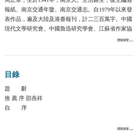
周正章，生於1941年，南京人。主治醫生，後主編過
程。他的文章都不是大而化之的誇誇其談，重證據，
考驗，致使所論成為學界定論。因視角特異，眼界開
報紙、南京交通年鑒、南京交通志。自1979年以來發
有細節，因此賦有說服力。
闊，令同仁刮目相看;因力避學究式研究方法，關注
表作品，遍及大陸及港臺報刊，計二三百萬字。中國
在他近年發表的文章中，有一些如《魯迅先生死於須
當下社會思潮，並注重增強可讀性與趣味感，使讀者
現代文學研究會、中國魯迅研究學會、江蘇省作家協
藤誤診的真相》、《魯迅話說「假如活著會如
有耳目一新之感。
會、江蘇省戲劇家協會、南京市作家協會會員，江蘇
more...
何」》、《胡風事件五十年祭》、《馬克思、倫勃朗
省魯迅研究會理事。
與阿壟》、《話說「日丹諾夫情結」──周揚與胡喬
木的1983 年裂變》，贏得了讀者的好評，我也就是
這樣的讀者之一。魯迅、胡風、周揚、胡喬木，這幾
目錄
位話題的中心人物，不是像今天一般傳媒上的熱點，
題 辭
一時「吸引眼球」，轉瞬隨風而逝。他們在現代中國
推 薦 序 邵燕祥
歷史上，先是在左翼文壇，繼而在全國範圍，代表著
自 序
知識份子的不同類型，他們的命運標誌著中國不同時
期權力者與知識份子複雜曲折關係的印跡。特別是從
魯迅先生死於須藤誤診誤治真相
這個視角，可以窺見中共與知識份子關係之一斑乃至
more...
關於魯迅死因、毛羅對話等問題—駁秋石「愛護魯
一般。中國現代知識份子身上無不留有歷史的烙痕，