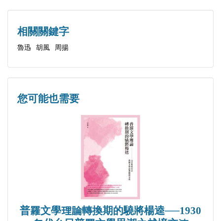
迅」的「道義」
他們的故事就不僅是「話題」，而是歷史的旁證了。
宋慶齡捐贈魯迅的喪儀？—三駁秋石：究竟是誰不講
關於這幾位歷史人物，全書大部分是圍繞他們而寫，
相關關鍵字
真話
這裏不必多說。其中魯迅、胡風、周揚都為廣大讀者
魯迅
胡風
周揚
魯迅死於「肺氣腫」還是「氣胸」？—答王錫榮
所熟悉，即使沒有讀他們多少著作，但他們的名字總
關於魯迅死因問題中的「假傳聖旨」—答陳漱渝
是耳熟能詳的了。只是胡喬木恐怕還不是人人都知道
一個捉襟見肘的假設—就魯迅死因商榷於北岡正子
的。他在上世紀三十年代初，曾入清華大學，不知他
您可能也需要
魯迅話說：「假如活著會如何？」
當時是否與錢鍾書、季羨林交往，但後來是一直以老
扶魯迅棺柩者十二人是誰？—讀孔海珠著《痛別魯
同窗相標榜的。大約一年後，他就南下，在上海參加
迅》感言
左翼社團活動，這時應已加入中共。1937年抗戰開始
魯迅首倡「自由之思想，獨立之精神」—〈魯迅「摩
前後去陝北，曾任毛澤東秘書多年。上世紀九十年
羅詩力說」洪橋今譯本〉序
代，他曾說《毛澤東選集》中的若干篇文章是他所
《魯迅日記》中的胡風
寫，擬編入自己的文集，這個要求未得到完全的滿
魯迅、胡風和茅盾的一段交往—關於英譯本《子夜》
足。文革後期「批鄧」階段，他曾揭發鄧小平，文革
普羅文學理論轉換期的驍將楊逵──1930
的介紹
後鄧小平以他是「黨內第一枝筆」而原諒了他。遂死