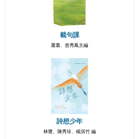
後 記
截句課
蕭蕭、曾秀鳳主編
詩想少年
林鷺、陳秀珍、楊淇竹 編