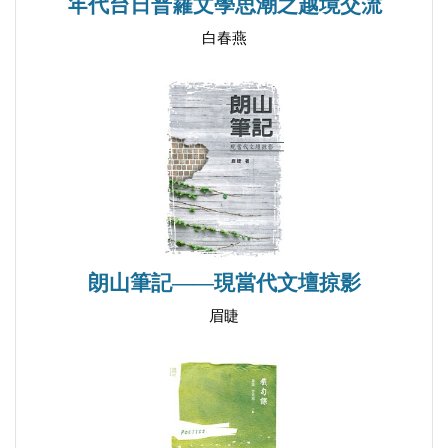
年代台日普羅文學思潮之越境交流
胡風事件五十年祭
心塌地效忠於鄧。據說「一日無君則惶惶然」。1979
白春燕
馬克思、倫勃朗與阿壟—1949年後關於文藝問題批判
年替鄧起草關於「堅持四項基本原則」的講稿。後與
的「第一槍」
鄧力群一起，多方為胡耀邦、趙紫陽等的改革開放施
我觀阿壟的《南京血祭》—寫在阿壟誕生百年、逝世
政設置障礙，包括策劃「清除精神污染」、「反對資
四十年之際
產階級自由化」等不叫運動的運動。他與周揚的矛
緣何一篇散文塵封半個世紀之久？
盾，從「白髮漁樵江渚上」看來，似有「既生瑜，何
遭非議的無名氏和他的抗日抒情散文—〈薤露〉和
生亮」的意味，雖然都屬中共黨內的內鬥，但也不是
〈火燒的都門〉
一無是非可辨的吧。
我說中國文藝批評的「虎氣」
周正章先生此書，不是必讀之書，但是可讀之書。
朗山筆記——現當代文壇掠影
文學的趣情理與烹飪的色香味
2009 年8 月17 日
眉睫
一息尚存 不說再見—吳奔星先生二三事
話說「日丹諾夫情結」—周揚與胡喬木的1983裂變
主要參考資料