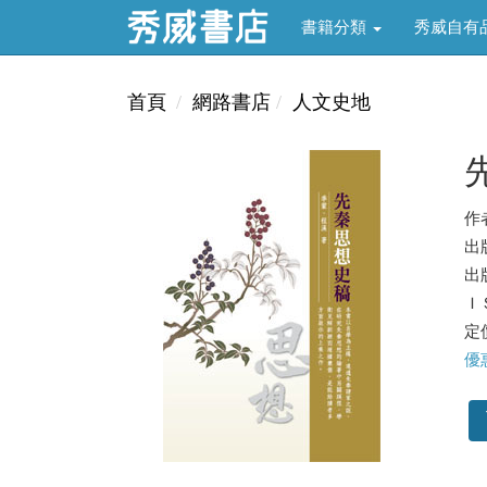
書籍分類
秀威自有
首頁
網路書店
人文史地
作
出
出版
ＩＳ
定價
優惠