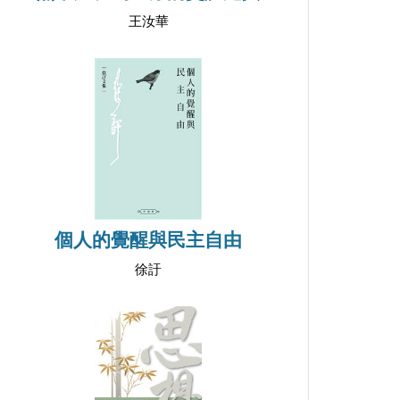
王汝華
個人的覺醒與民主自由
徐訏