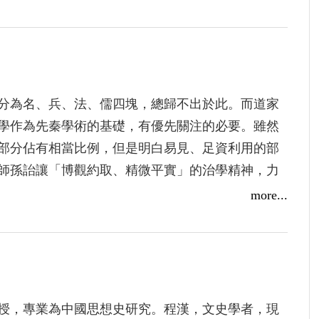
分為名、兵、法、儒四塊，總歸不出於此。而道家
學作為先秦學術的基礎，有優先關注的必要。雖然
部分佔有相當比例，但是明白易見、足資利用的部
師孫詒讓「博觀約取、精微平實」的治學精神，力
「發其疑牾、正其訓釋」，反覆剖析、互相印證，
more...
授，專業為中國思想史研究。程漢，文史學者，現