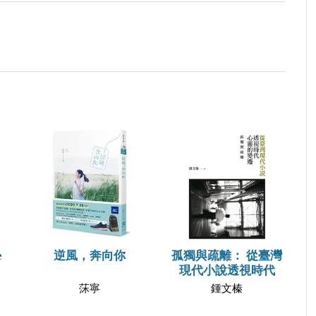
e
逆風，奔向你
孤獨與疏離： 從臺灣
現代小說透視時代
莯寧
鍾文榛