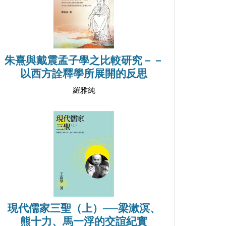
朱熹與戴震孟子學之比較研究－－
以西方詮釋學所展開的反思
羅雅純
現代儒家三聖（上）──梁漱溟、
熊十力、馬一浮的交誼紀實