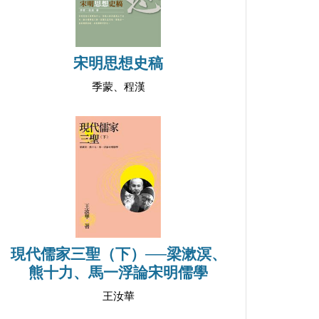
宋明思想史稿
季蒙、程漢
現代儒家三聖（下）──梁漱溟、
熊十力、馬一浮論宋明儒學
王汝華