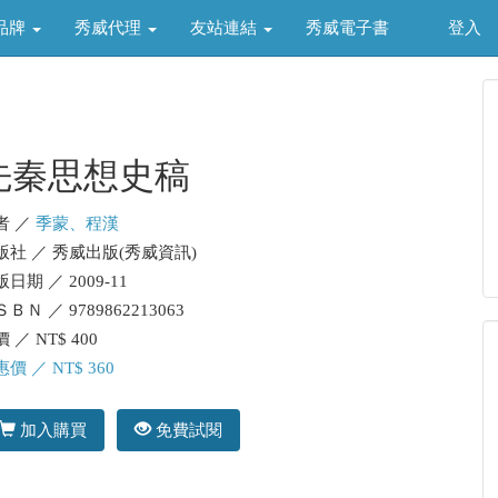
品牌
秀威代理
友站連結
秀威電子書
登入
先秦思想史稿
者 ／
季蒙、程漢
版社 ／ 秀威出版(秀威資訊)
日期 ／ 2009-11
ＢＮ ／ 9789862213063
 ／ NT$ 400
價 ／ NT$ 360
加入購買
免費試閱