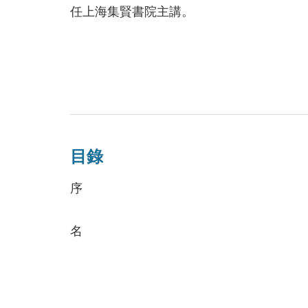
任上海集賢書院主講。
目錄
序
名
兵