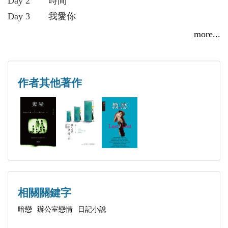
Day 2 時間
Day 3 我愛你
Day 4 心靈支柱
more...
Day 5 精神糧食
Day 6 因為愛你
Day 7 孤單
作者其他著作
Day 8 從來沒有停止想你
Day 9 注定與你相遇
Day 10 世上最遙遠的距離
Day 11 瑕疵品
Day 12 出軌
Day 13 流浪者之歌
Day 14 以愛之名
相關關鍵字
Day 15 想你之外
暗戀
辦公室戀情
日記小說
Day 16 有些情感是無法回到從前