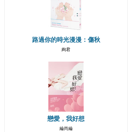
Day 31 因為有你，即使憂愁也帶著甜蜜
Day 32 能不能在一起，就留給命運
Day 33 你將空氣帶走了
Day 34 你是我在乎的世界
Day 35 珍惜
路過你的時光漫漫：傷秋
Day 36 愛你不求回報
絢君
Day 37 老靈魂
Day 38 學會放下
Day 39 我的風景從此改變了
Day 40 擁抱全世界
Day 41 生活，不過就是瑣事，但它們卻很巨大
Day 42 我的世界變成一片空白
Day 43 等待朝陽升起
戀愛，我好想
Day 44 足跡
綸尚綸
Day 45 你在我的象牙塔裡