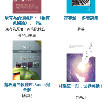
康有為的強國夢：《物質
詩響起──蘇善詩集
救國論》、《理
康有為原著；徐高阮輯註；
蘇善
蔡登山主編
超級編曲軟體FL Studio完
相遇這一刻，世界轉動！
全解
錢李明
舒果汁