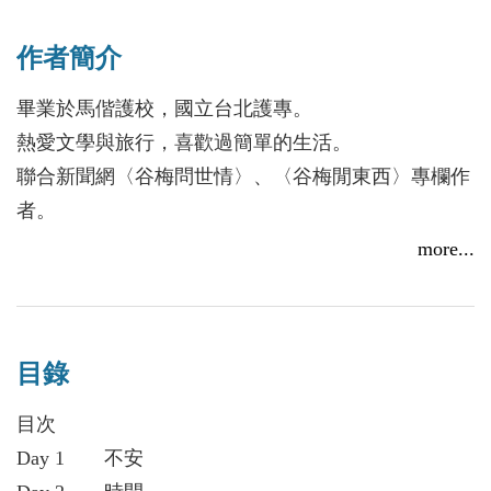
變一個人。
作家谷梅《愛你的97天》新書發表會11/14、12/12登
作者簡介
場，帶你一起重溫暗戀的滋味
2015/11/06
畢業於馬偕護校，國立台北護專。
熱愛文學與旅行，喜歡過簡單的生活。
聯合新聞網〈谷梅問世情〉、〈谷梅閒東西〉專欄作
者。
著有長篇小說《飛往蘇美島的機票》、《教慾》、
more...
《男人的愛不是女人唯一的救贖》；散文集《谷梅問
世情》。
部落格：blog.udn.com/elainetung1967
目錄
臉書：elainetung1967
目次
Day 1 不安