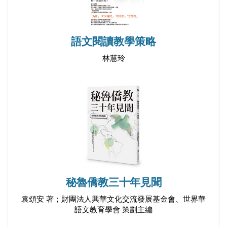
但並沒有詳細探討的主題，即基本自我的指導原則。
第三章「高分化的領導力」，描述了基本自我的概
念，以及透過指導原則而進行周全思考的必要性。第
語文閱讀教學策略
四章「指導原則」，則更深入地探討「指導原則」這
林慧玲
個概念，例如，什麼是指導原則、如何建構指導原則
等。第三部「建立更多自我」，探討經常被問及的問
題：「我們要如何提升自我分化？」第五章「自我分
化：採取行動」，詳細描述了應用Bowen理論以提升
自我分化的三個案例：第一在於婚姻中；第二在父母
提升功能之後，全家也將一併被提升；最後，於原生
家庭中提升功能。按理來說，若我們能理解家庭中的
各種概念，並將它們運用於我們自己的家庭中，那
秘魯僑教三十年見聞
麼，它們將更容易被理解並運用在領導功能上，無論
袁頌安 著；財團法人興華文化交流發展基金會、世界華
在任何脈絡中，這種運作模式對於我們的努力，是非
語文教育學會 策劃主編
常重要的。第六章「高分化領導」，闡述如何將第五