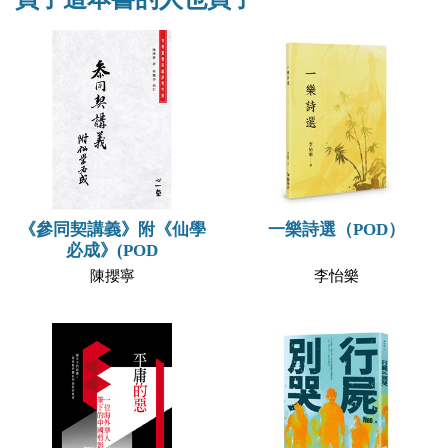
《參同契講義》附《仙學
一樂詩選（POD）
必成》(POD
陳攖寧
李怡樂