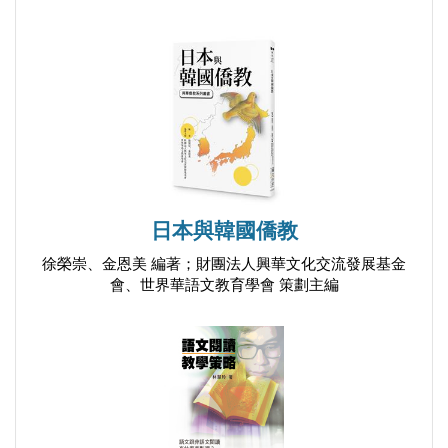
附錄四 Bowen家庭系統理論的八大概念 280
庭系統理論之八大概念》，這本書專注於呈現Bowen
附錄五 引發社會退化的可能因素 287
理論如何在生活和領導力中發揮作用，在八大概念
中，對領導者如何去理解及用以生活，自我分化應該
是最重要的。
本書的第一部分「基石概念：自我分化」，將詳細描
述這個概念。第一章「從連結中發展獨立性」，我們
探討了在核心家庭單元中，獨立性（分化的自我）將
日本與韓國僑教
如何從連結性（未分化）中蛻變出來。第二章「分化
徐榮崇、金恩美 編著；財團法人興華文化交流發展基金
―節錄Bowen的闡述」，是本書最愉快、動人且激勵
會、世界華語文教育學會 策劃主編
人心的一段，本章富含Bowen對於此概念的親自描
述，它集結了Bowen對於這個主題所談論過且最豐富
的部分，它們自成一格，而我僅真實地將它們重現在
本書中，我認為這些是對這個概念最好的敘述了。
第二部分「基石藍圖－指導原則」，探討Bowen提過