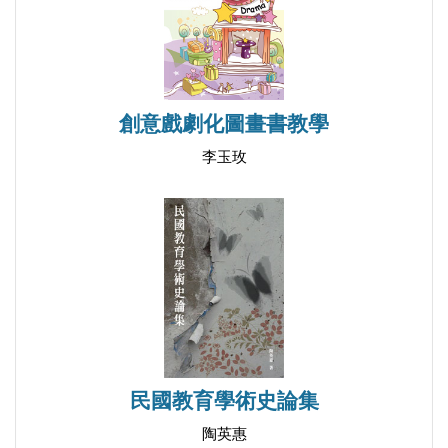
學家德日進（Teilhard de Chardin）也曾提過。每個人
建構在原則之上的生活 126
使用的方式不同，Bowen則特別將它運用在敘述人類
活在當下並負起責任
功能的程度，由最低至最高，接著，他更詳細而深入
―指導原則、收穫與問題 140
地去描述人類生活在理論「尺度」的高低程度及樣
社會退化中的高分化領導 163
創意戲劇化圖畫書教學
貌。他的敘述簡單易懂，但每一個尺度都是一個挑
第五部分 Bowen理論的研究
李玉玫
戰，當我們看到較高尺度的可能性，我們就想朝它邁
銜接六十五年的情緒切割 176
進。所有他口述、書寫和錄音1中的敘述都可成為一
邁向家庭中的責任 199
趟迷人的旅程―或考驗―等待你去選擇。這些接受考
禱告與情緒反應 219
驗的人，將會發現這是一個改變生命的體驗，它會帶
自我進步的評估 236
領一個人更快速地到更遠的地方，這超乎之前依行為
新約中的耶穌與自我分化 247
科學所設定的策略方法。
後記 266
本書源自對Bowen家庭系統理論的理解，並較多地談
附錄一 Bowen家庭系統理論的閱讀文獻 272
論到關於領導及落實領導。事實上，它曾被稱為是一
附錄二 人類系統學習中心的任務與指導原則 274
民國教育學術史論集
種關於領導的理論2。如同本系列中的前兩本書，
附錄三 自我立場，在家庭中提升自我 277
陶英惠
《非凡領導力：系統思考，創造不同》及《Bowen家