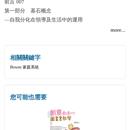
前言 007
質，它是描述人類現象的基石，也是任何獨立生命思
的關 係，穩定他們的家庭，達成他們的終極目標。
第一部分 基石概念
考並達到更高功能的基石。
Bowen理論讓他們能夠真實地「做到最好的自己」，
―自我分化在領導及生活中的運用
這本書可作為『非凡領導力研討會』第三年的教材內
明顯地提升他們在大大小小團體中的領導表現。
從連結中發展獨立性 016
more...
容，為前兩年教材《非凡領導力：系統思考，創造不
Gilbert博士對Bowen理論概念以及概念之間相互
分化―節錄Bowen的闡述 026
同》（暫譯）、以及《Bowen家庭系統理論之八大概
關聯的透徹理解，讓Bowen理論變得淺顯易懂，記憶
第二部分 基礎藍圖―指導原則
念》（註：中譯版已發行）的延續。
深刻，運用自如。
高分化的領導力 042
相關關鍵字
和其他幾本書一樣，《自我分化：人生與領導的基石
指導原則 053
Bowen 家庭系統
概念》並未意圖成為自我分化主題的第一、最後、完
第三部分 建立更多自我
整或最好的一本書，它只是延續並擴大研討經驗，畢
自我分化：採取行動 072
竟研討會是一個具生命力並且能夠獨立成長的個體，
領導者如何運用重要概念
它會學習並改變，所以書籍也會隨著它們的作者，在
您可能也需要
―在組織中進行自我分化 094
調整之中更臻成熟。
我做得如何？
Bowen並不是第一位使用「分化」一詞的偉大思想
―進步的評估 105
家，像是精神分析學家卡爾‧榮格（C.G. Jung）和神
第四部分 生活中的自我分化