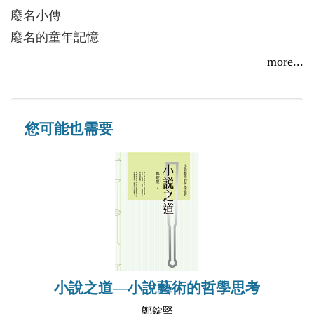
年版）等。
廢名小傳
廢名的童年記憶
廢名的真
more...
廢名與魯迅
抗戰期間廢名任金家寨小學教員行狀綜說
抗戰期間廢名任黃梅縣中教員行狀綜說
您可能也需要
廢名的避難經歷與其家族生活
葉公超批廢名
一位近世鄉儒及其家族的剪影──熊十力撰〈黃梅馮
府君墓誌〉發微
廢名致周作人信二十四封
談廢名的一封殘簡
廢名的幾副對聯
小說之道—小說藝術的哲學思考
廢名題紫雲閣對聯詮解
鄭錠堅