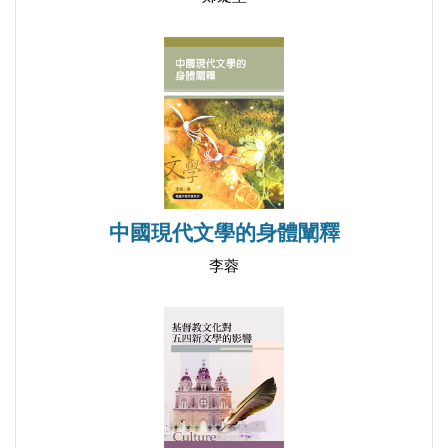
廢名的兩部魯迅研究專著
說說廢名的印章
關於《廢名年譜》
《廢名詩集》前言
寫在《廢名講詩》出版之後
《抗戰時期廢名論》：一部填補空白的學術著作
《關於廢名》序
《現代文學史料探微》序
中國現代文學的身體闡釋
廢名研究綜述（1981～2001年）
李蓉
附錄一 廢名生前未版著作目錄
附錄二 已版廢名著作目錄
附錄三 廢名研究著作目錄
後記