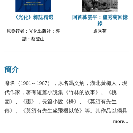
《光化》雜誌精選
回首暮雲平：盧秀菊回憶
錄
原發行者：光化出版社；導
盧秀菊
讀：蔡登山
簡介
廢名（1901～1967），原名馮文炳，湖北黃梅人，現
代作家，著有短篇小說集《竹林的故事》、《桃
園》、《棗》，長篇小說《橋》、《莫須有先生
傳》、《莫須有先生坐飛機以後》等。其作品以獨具
的風格面貌和多變的文體特徵著稱。
more...
廢名是個「謎」一般的作家，他的人生經歷和精神世