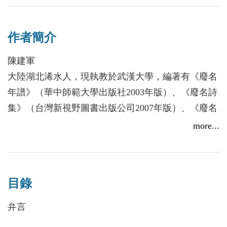
界，與同時代其他作家相比，有很多特異之處。
「謎底」即真相，往往隱藏在歷史裏面。本書試圖在
作者簡介
文本之外，著重介紹和描述廢名的家族生活、童年記
憶、避難經歷、學術研究，同時關涉廢名與魯迅、周
陳建軍
作人、胡適、俞平伯、葉公超、熊十力、林語堂、沈
大陸湖北浠水人，現執教於武漢大學，編著有《廢名
啟无等人之間的交往情況。透過具體的生活片段和鮮
年譜》（華中師範大學出版社2003年版）、《廢名詩
活的歷史細節，逼近廢名，解讀其人，尋找他的
集》（台灣新視野圖書出版公司2007年版）、《廢名
「真」。
講詩》（華中師範大學出版社2007年版）、《廢名研
more...
究札記》（台灣秀威資訊2009年版）等。
張吉兵
目錄
大陸湖北蕲春人，現供職於黃岡師範學院學報編輯
部，著有《抗戰時期廢名論》（華中師範大學出版社
弁言
2008年版）、《廢名研究札記》（台灣秀威資訊2009